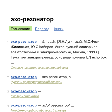
эхо-резонатор
Толкование
Перевод
Книги
эхо-резонатор
— &mdash; [Я.Н.Лугинский, М.С.Фези
1
Жилинская, Ю.С.Кабиров. Англо русский словарь по
электротехнике и электроэнергетике, Москва, 1999 г.]
Тематики электротехника, основные понятия EN echo box
…
Справочник технического переводчика
эхо-резонатор
— эхо резон атор, а …
2
Русский орфографический словарь
эхо-резонатор
— …
3
Словарь синонимов
эхо-резонатор
— эх/о/ резон/атор/ …
4
Морфемно-орфографический словарь