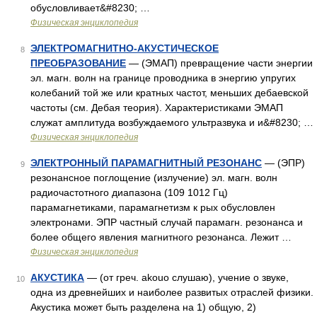
обусловливает&#8230; …
Физическая энциклопедия
ЭЛЕКТРОМАГНИТНО-АКУСТИЧЕСКОЕ
8
ПРЕОБРАЗОВАНИЕ
— (ЭМАП) превращение части энергии
эл. магн. волн на границе проводника в энергию упругих
колебаний той же или кратных частот, меньших дебаевской
частоты (см. Дебая теория). Характеристиками ЭМАП
служат амплитуда возбуждаемого ультразвука и и&#8230; …
Физическая энциклопедия
ЭЛЕКТРОННЫЙ ПАРАМАГНИТНЫЙ РЕЗОНАНС
— (ЭПР)
9
резонансное поглощение (излучение) эл. магн. волн
радиочастотного диапазона (109 1012 Гц)
парамагнетиками, парамагнетизм к рых обусловлен
электронами. ЭПР частный случай парамагн. резонанса и
более общего явления магнитного резонанса. Лежит …
Физическая энциклопедия
АКУСТИКА
— (от греч. akouo слушаю), учение о звуке,
10
одна из древнейших и наиболее развитых отраслей физики.
Акустика может быть разделена на 1) общую, 2)