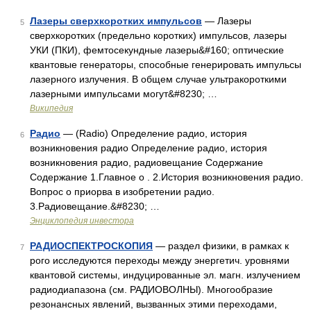
Лазеры сверхкоротких импульсов
— Лазеры
5
сверхкоротких (предельно коротких) импульсов, лазеры
УКИ (ПКИ), фемтосекундные лазеры&#160; оптические
квантовые генераторы, способные генерировать импульсы
лазерного излучения. В общем случае ультракороткими
лазерными импульсами могут&#8230; …
Википедия
Радио
— (Radio) Определение радио, история
6
возникновения радио Определение радио, история
возникновения радио, радиовещание Содержание
Содержание 1.Главное о . 2.История возникновения радио.
Вопрос о приорва в изобретении радио.
3.Радиовещание.&#8230; …
Энциклопедия инвестора
РАДИОСПЕКТРОСКОПИЯ
— раздел физики, в рамках к
7
рого исследуются переходы между энергетич. уровнями
квантовой системы, индуцированные эл. магн. излучением
радиодиапазона (см. РАДИОВОЛНЫ). Многообразие
резонансных явлений, вызванных этими переходами,